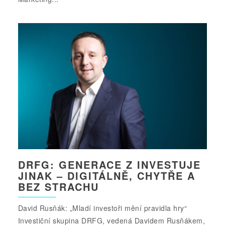
DRFG: GENERACE Z INVESTUJE
JINAK – DIGITÁLNĚ, CHYTŘE A
BEZ STRACHU
David Rusňák: „Mladí investoři mění pravidla hry“
Investiční skupina DRFG, vedená Davidem Rusňákem,