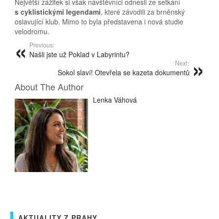
Největší zážitek si však návštěvníci odnesli ze setkání
s cyklistickými legendami
, které závodili za brněnský
oslavující klub. Mimo to byla představena i nová studie
velodromu.
Previous:
Našli jste už Poklad v Labyrintu?
Next:
Sokol slaví! Otevřela se kazeta dokumentů
About The Author
Lenka Váhová
AKTUALITY Z PRAHY