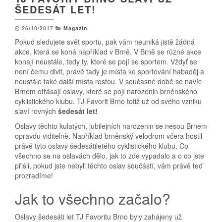
ŠEDESÁT LET!
26/10/2017
Magazín
,
Pokud sledujete svět sportu, pak vám neuniká jistě žádná
akce, která se koná například v Brně. V Brně se různé akce
konají neustále, tedy ty, které se pojí se sportem. Vždyť se
není čemu divit, právě tady je místa ke sportování habaděj a
neustále také další místa rostou. V současné době se navíc
Brnem otřásají oslavy, které se pojí narozenin brněnského
cyklistického klubu. TJ Favorit Brno totiž už od svého vzniku
slaví rovných
šedesát let!
Oslavy těchto kulatých, jubilejních narozenin se nesou Brnem
opravdu viditelně. Například brněnský velodrom včera hostil
právě tyto oslavy šedesátiletého cyklistického klubu. Co
všechno se na oslavách dělo, jak to zde vypadalo a o co jste
přišli, pokud jste nebyli těchto oslav součástí, vám právě teď
prozradíme!
Jak to všechno začalo?
Oslavy šedesáti let TJ Favoritu Brno byly zahájeny už