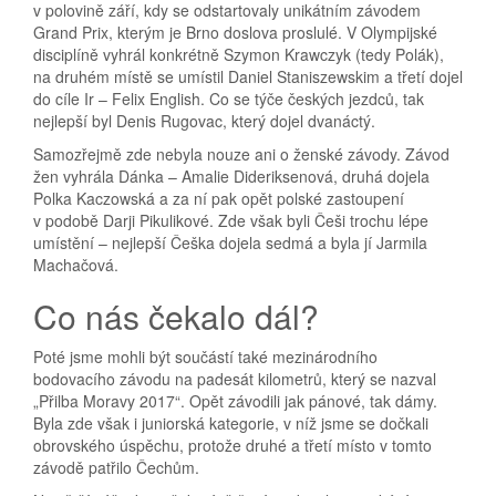
v polovině září, kdy se odstartovaly unikátním závodem
Grand Prix, kterým je Brno doslova proslulé. V Olympijské
disciplíně vyhrál konkrétně Szymon Krawczyk (tedy Polák),
na druhém místě se umístil Daniel Staniszewskim a třetí dojel
do cíle Ir – Felix English. Co se týče českých jezdců, tak
nejlepší byl Denis Rugovac, který dojel dvanáctý.
Samozřejmě zde nebyla nouze ani o ženské závody. Závod
žen vyhrála Dánka – Amalie Dideriksenová, druhá dojela
Polka Kaczowská a za ní pak opět polské zastoupení
v podobě Darji Pikulikové. Zde však byli Češi trochu lépe
umístění – nejlepší Češka dojela sedmá a byla jí Jarmila
Machačová.
Co nás čekalo dál?
Poté jsme mohli být součástí také mezinárodního
bodovacího závodu na padesát kilometrů, který se nazval
„Přilba Moravy 2017“. Opět závodili jak pánové, tak dámy.
Byla zde však i juniorská kategorie, v níž jsme se dočkali
obrovského úspěchu, protože druhé a třetí místo v tomto
závodě patřilo Čechům.