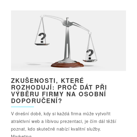
ZKUŠENOSTI, KTERÉ
ROZHODUJÍ: PROČ DÁT PŘI
VÝBĚRU FIRMY NA OSOBNÍ
DOPORUČENÍ?
V dnešní době, kdy si každá firma může vytvořit
atraktivní web a líbivou prezentaci, je čím dál těžší
poznat, kdo skutečně nabízí kvalitní služby.
Marketing...