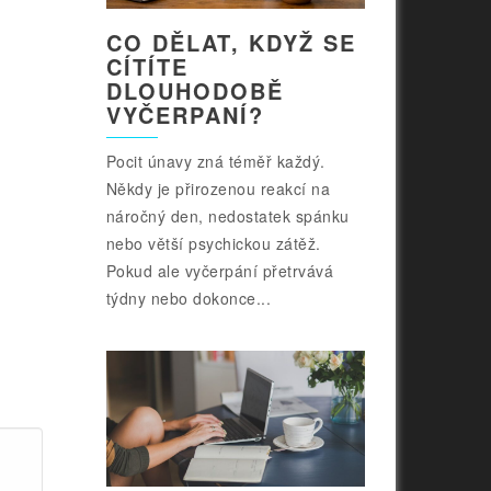
CO DĚLAT, KDYŽ SE
CÍTÍTE
DLOUHODOBĚ
VYČERPANÍ?
Pocit únavy zná téměř každý.
Někdy je přirozenou reakcí na
náročný den, nedostatek spánku
nebo větší psychickou zátěž.
Pokud ale vyčerpání přetrvává
týdny nebo dokonce...