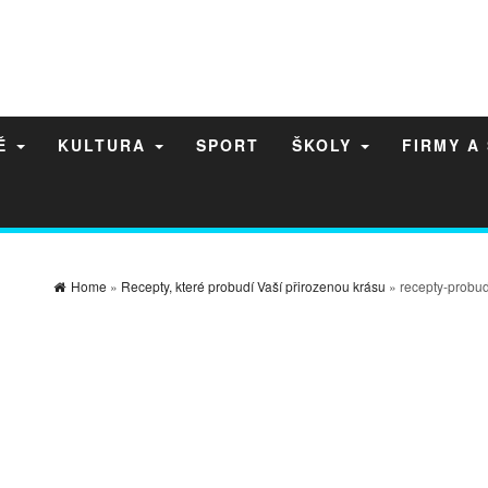
NĚ
KULTURA
SPORT
ŠKOLY
FIRMY A
Home
»
Recepty, které probudí Vaší přirozenou krásu
» recepty-probud