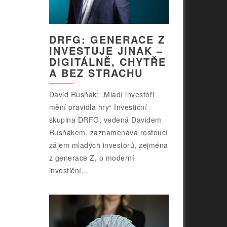
DRFG: GENERACE Z
INVESTUJE JINAK –
DIGITÁLNĚ, CHYTŘE
A BEZ STRACHU
David Rusňák: „Mladí investoři
mění pravidla hry“ Investiční
skupina DRFG, vedená Davidem
Rusňákem, zaznamenává rostoucí
zájem mladých investorů, zejména
z generace Z, o moderní
investiční...