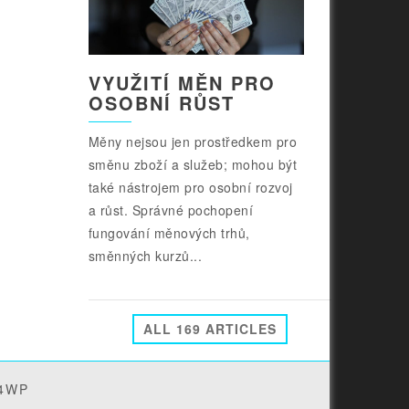
VYUŽITÍ MĚN PRO
OSOBNÍ RŮST
Měny nejsou jen prostředkem pro
směnu zboží a služeb; mohou být
také nástrojem pro osobní rozvoj
a růst. Správné pochopení
fungování měnových trhů,
směnných kurzů...
ALL 169 ARTICLES
4WP