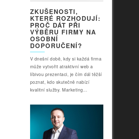
ZKUŠENOSTI,
KTERÉ ROZHODUJÍ:
PROČ DÁT PŘI
VÝBĚRU FIRMY NA
OSOBNÍ
DOPORUČENÍ?
V dnešní době, kdy si každá firma
může vytvořit atraktivní web a
líbivou prezentaci, je čím dál těžší
poznat, kdo skutečně nabízí
kvalitní služby. Marketing...