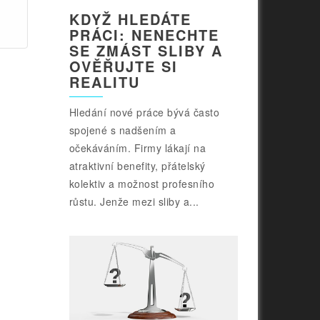
KDYŽ HLEDÁTE
PRÁCI: NENECHTE
SE ZMÁST SLIBY A
OVĚŘUJTE SI
REALITU
Hledání nové práce bývá často
spojené s nadšením a
očekáváním. Firmy lákají na
atraktivní benefity, přátelský
kolektiv a možnost profesního
růstu. Jenže mezi sliby a...