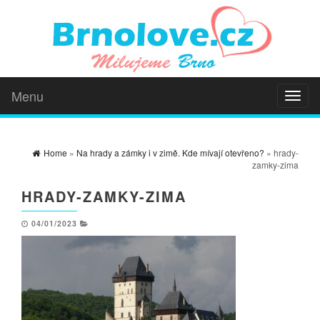
Menu
Toggl
naviga
Home
»
Na hrady a zámky i v zimě. Kde mívají otevřeno?
» hrady-
zamky-zima
HRADY-ZAMKY-ZIMA
04/01/2023