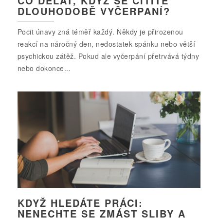
CO DĚLAT, KDYŽ SE CÍTÍTE
DLOUHODOBĚ VYČERPANÍ?
Pocit únavy zná téměř každý. Někdy je přirozenou
reakcí na náročný den, nedostatek spánku nebo větší
psychickou zátěž. Pokud ale vyčerpání přetrvává týdny
nebo dokonce...
KDYŽ HLEDÁTE PRÁCI:
NENECHTE SE ZMÁST SLIBY A