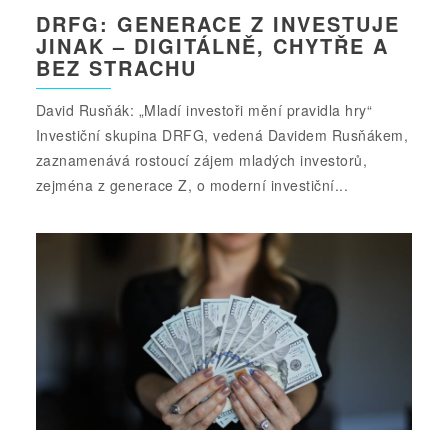
DRFG: GENERACE Z INVESTUJE
JINAK – DIGITÁLNĚ, CHYTŘE A
BEZ STRACHU
David Rusňák: „Mladí investoři mění pravidla hry“
Investiční skupina DRFG, vedená Davidem Rusňákem,
zaznamenává rostoucí zájem mladých investorů,
zejména z generace Z, o moderní investiční...