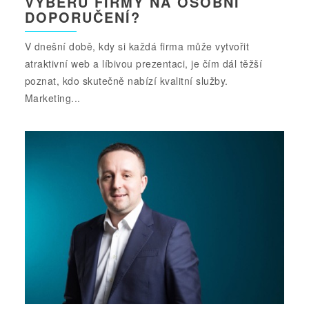
VÝBĚRU FIRMY NA OSOBNÍ
DOPORUČENÍ?
V dnešní době, kdy si každá firma může vytvořit
atraktivní web a líbivou prezentaci, je čím dál těžší
poznat, kdo skutečně nabízí kvalitní služby.
Marketing...