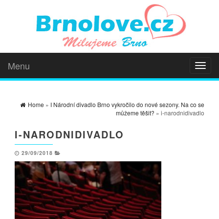
Menu
Toggl
naviga
Home
»
I Národní divadlo Brno vykročilo do nové sezony. Na co se
můžeme těšit?
» i-narodnidivadlo
I-NARODNIDIVADLO
29/09/2018