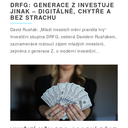
DRFG: GENERACE Z INVESTUJE
JINAK – DIGITÁLNĚ, CHYTŘE A
BEZ STRACHU
David Rusňák: „Mladí investoři mění pravidla hry“
Investiční skupina DRFG, vedená Davidem Rusňákem,
zaznamenává rostoucí zájem mladých investorů,
zejména z generace Z, o moderní investiční...