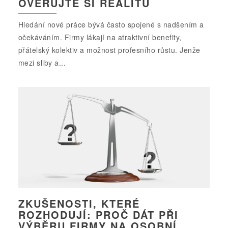
OVĚŘUJTE SI REALITU
Hledání nové práce bývá často spojené s nadšením a
očekáváním. Firmy lákají na atraktivní benefity,
přátelský kolektiv a možnost profesního růstu. Jenže
mezi sliby a...
ZKUŠENOSTI, KTERÉ
ROZHODUJÍ: PROČ DÁT PŘI
VÝBĚRU FIRMY NA OSOBNÍ