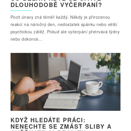
DLOUHODOBĚ VYČERPANÍ?
Pocit únavy zná téměř každý. Někdy je přirozenou
reakcí na náročný den, nedostatek spánku nebo větší
psychickou zátěž. Pokud ale vyčerpání přetrvává týdny
nebo dokonce...
KDYŽ HLEDÁTE PRÁCI:
NENECHTE SE ZMÁST SLIBY A