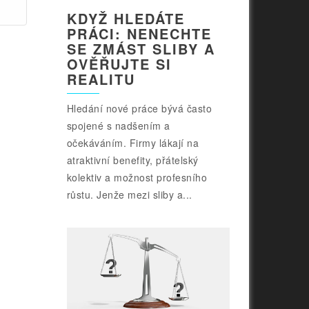
KDYŽ HLEDÁTE
PRÁCI: NENECHTE
SE ZMÁST SLIBY A
OVĚŘUJTE SI
REALITU
Hledání nové práce bývá často
spojené s nadšením a
očekáváním. Firmy lákají na
atraktivní benefity, přátelský
kolektiv a možnost profesního
růstu. Jenže mezi sliby a...