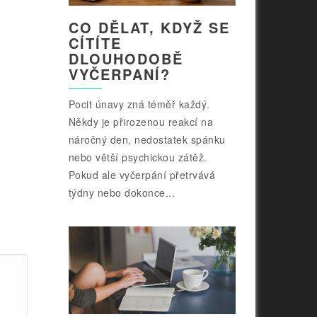
CO DĚLAT, KDYŽ SE
CÍTÍTE
DLOUHODOBĚ
VYČERPANÍ?
Pocit únavy zná téměř každý.
Někdy je přirozenou reakcí na
náročný den, nedostatek spánku
nebo větší psychickou zátěž.
Pokud ale vyčerpání přetrvává
týdny nebo dokonce...