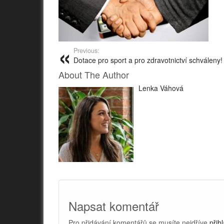
Previous:
Dotace pro sport a pro zdravotnictví schváleny!
About The Author
Lenka Váhová
Napsat komentář
Pro přidávání komentářů se musíte nejdříve
přihl