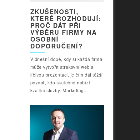
ZKUŠENOSTI,
KTERÉ ROZHODUJÍ:
PROČ DÁT PŘI
VÝBĚRU FIRMY NA
OSOBNÍ
DOPORUČENÍ?
V dnešní době, kdy si každá firma
může vytvořit atraktivní web a
líbivou prezentaci, je čím dál těžší
poznat, kdo skutečně nabízí
kvalitní služby. Marketing...