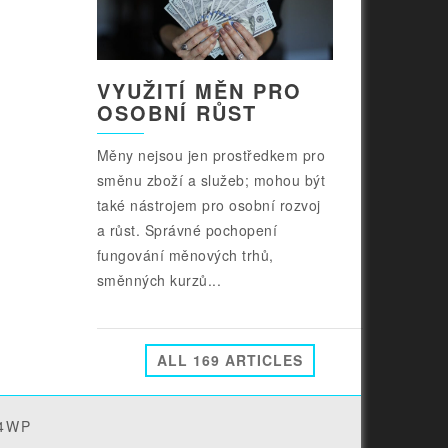
VYUŽITÍ MĚN PRO
OSOBNÍ RŮST
Měny nejsou jen prostředkem pro
směnu zboží a služeb; mohou být
také nástrojem pro osobní rozvoj
a růst. Správné pochopení
fungování měnových trhů,
směnných kurzů...
ALL 169 ARTICLES
4WP