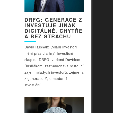
DRFG: GENERACE Z
INVESTUJE JINAK –
DIGITÁLNĚ, CHYTŘE
A BEZ STRACHU
David Rusňák: „Mladí investoři
mění pravidla hry“ Investiční
skupina DRFG, vedená Davidem
Rusňákem, zaznamenává rostoucí
zájem mladých investorů, zejména
z generace Z, o moderní
investiční...