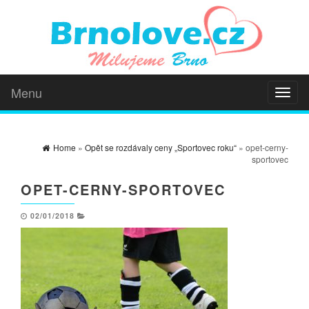
Menu
Toggl
naviga
Home
»
Opět se rozdávaly ceny „Sportovec roku“
» opet-cerny-
sportovec
OPET-CERNY-SPORTOVEC
02/01/2018