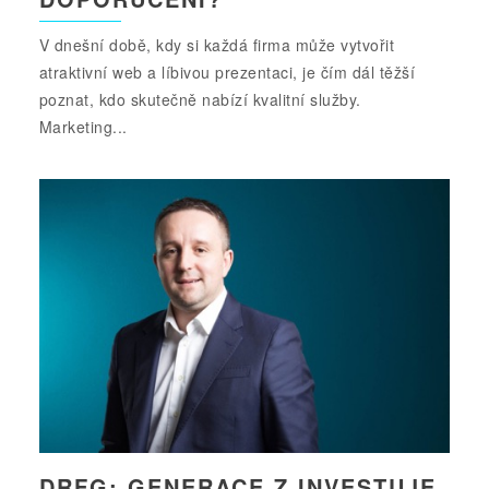
V dnešní době, kdy si každá firma může vytvořit
atraktivní web a líbivou prezentaci, je čím dál těžší
poznat, kdo skutečně nabízí kvalitní služby.
Marketing...
DRFG: GENERACE Z INVESTUJE