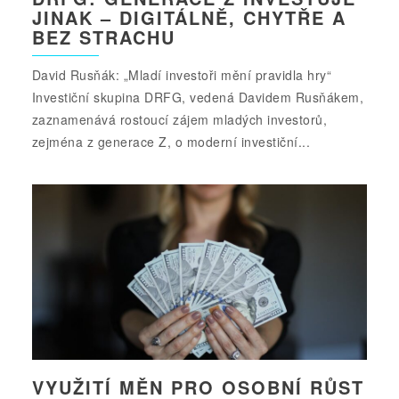
JINAK – DIGITÁLNĚ, CHYTŘE A
BEZ STRACHU
David Rusňák: „Mladí investoři mění pravidla hry“
Investiční skupina DRFG, vedená Davidem Rusňákem,
zaznamenává rostoucí zájem mladých investorů,
zejména z generace Z, o moderní investiční...
VYUŽITÍ MĚN PRO OSOBNÍ RŮST